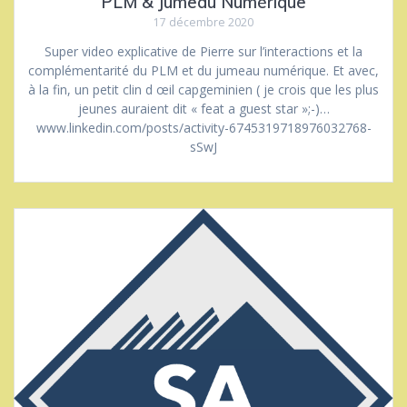
PLM & Jumeau Numérique
17 décembre 2020
Super video explicative de Pierre sur l’interactions et la
complémentarité du PLM et du jumeau numérique. Et avec,
à la fin, un petit clin d œil capgeminien ( je crois que les plus
jeunes auraient dit « feat a guest star »;-)…
www.linkedin.com/posts/activity-6745319718976032768-
sSwJ