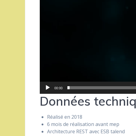
00:00
Données techni
Réalisé en 2018
6 mois de réalisation avant mep
Architecture REST avec ESB talend