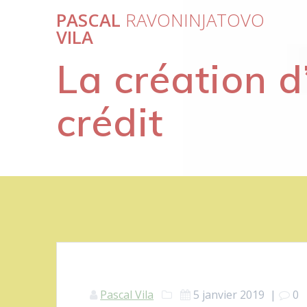
Passer
PASCAL
RAVONINJATOVO
au
VILA
contenu
La création 
crédit
Pascal Vila
5 janvier 2019
|
0