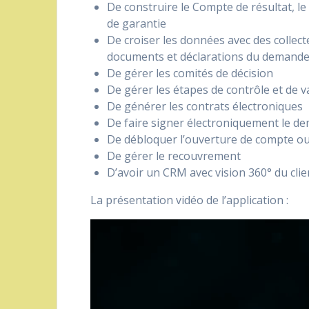
De construire le Compte de résultat, le 
de garantie
De croiser les données avec des collect
documents et déclarations du demand
De gérer les comités de décision
De gérer les étapes de contrôle et de v
De générer les contrats électroniques
De faire signer électroniquement le de
De débloquer l’ouverture de compte ou
De gérer le recouvrement
D’avoir un CRM avec vision 360° du clie
La présentation vidéo de l’application :
Lecteur
vidéo