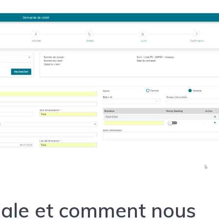
Le goût du c
iale et comment nous
une capacité
travailler so