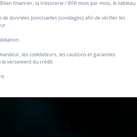
Bilan financier, la trésorerie / BFR mois par mois, le tableau
e de données ponctuelles (sondages) afin de vérifier les
eur
alidation
mandeur, les codébiteurs, les cautions et garanties
 le versement du crédit
nt