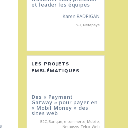
s équipes
Mbolatiana ANDRIAMIRIJASOA
N-1
,
Netapsys
aren RADRIGAN
N-1
,
Netapsys
LES PROJETS
EMBLÉMATIQUES
Des « Payment
Gatway » pour payer en
« Mobil Money » des
sites web
B2C
,
Banque
,
e-commerce
,
Mobile
,
ue
Netapsys
,
Telco
,
Web