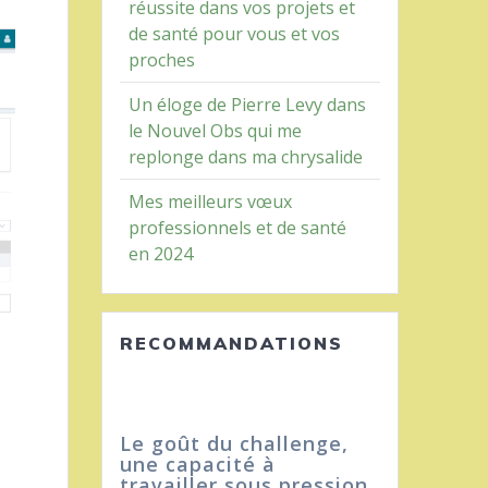
réussite dans vos projets et
de santé pour vous et vos
proches
Un éloge de Pierre Levy dans
le Nouvel Obs qui me
replonge dans ma chrysalide
Mes meilleurs vœux
professionnels et de santé
en 2024
RECOMMANDATIONS
hallenge,
Il m’a appris à toujours
 à
aller de l’avant…
us pression