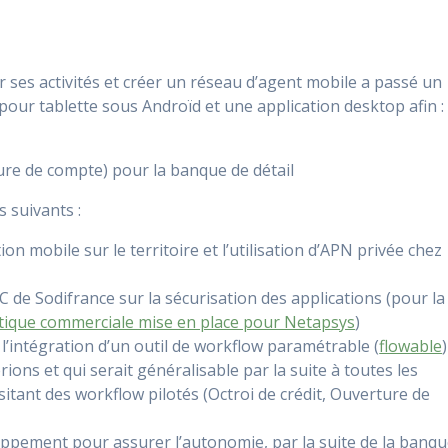
et leader le
K
r ses activités et créer un réseau d’agent mobile a passé un
pour tablette sous Androïd et une application desktop afin :
ure de compte) pour la banque de détail
 suivants :
on mobile sur le territoire et l’utilisation d’APN privée chez
 de Sodifrance sur la sécurisation des applications (pour la
litique commerciale mise en place pour Netapsys
)
l’intégration d’un outil de workflow paramétrable (
flowable
)
ns et qui serait généralisable par la suite à toutes les
itant des workflow pilotés (Octroi de crédit, Ouverture de
oppement pour assurer l’autonomie, par la suite de la banq