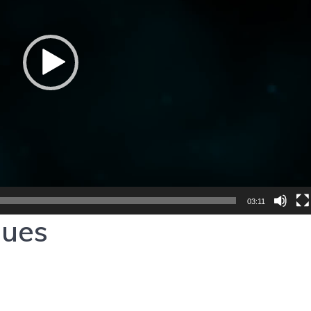
03:11
ques