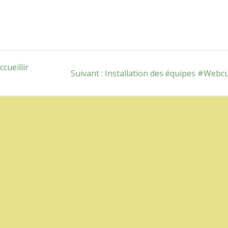
cueillir
Article
Suivant :
Installation des équipes #Webc
suivant
: