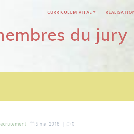
CURRICULUM VITAE
RÉALISATIO
embres du jury
recrutement
5 mai 2018
|
0