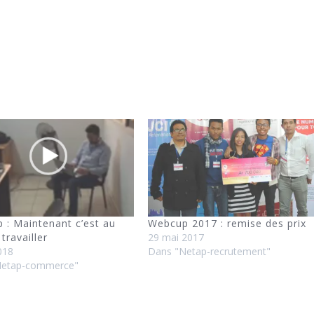
 : Maintenant c’est au
Webcup 2017 : remise des prix
 travailler
29 mai 2017
018
Dans "Netap-recrutement"
Netap-commerce"