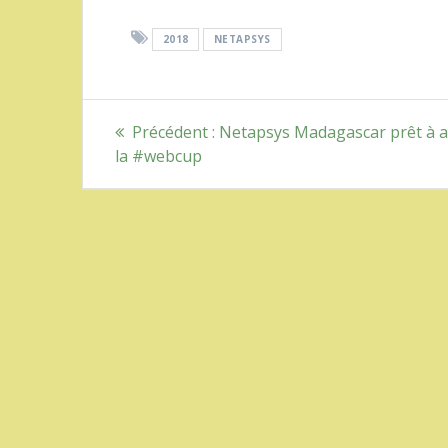
2018
NETAPSYS
Navigation
Article
Précédent :
Netapsys Madagascar prêt à ac
précédent
de
la #webcup
:
l’article