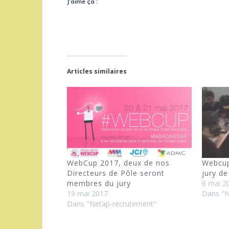
J’aime ça :
Articles similaires
WebCup 2017, deux de nos
Webcup
Directeurs de Pôle seront
jury de
membres du jury
6 mai 2
19 mai 2017
Dans "
Dans "Netap-recrutement"