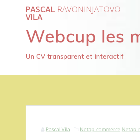
Passer
PASCAL
RAVONINJATOVO
au
VILA
contenu
Webcup les m
Un CV transparent et interactif
Pascal Vila
Netap-commerce
Netap-