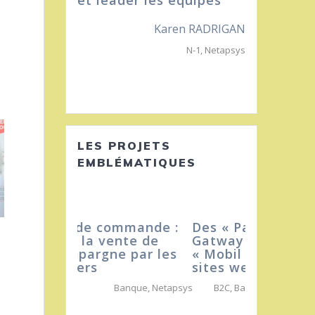
et leader les équipes
Karen RADRIGAN
N-1
,
Netapsys
LES PROJETS
EMBLÉMATIQUES
Des « Payment
Gatway » pour payer en
« Mobil Money » des
sites web
B2C
,
Banque
,
e-commerce
,
Mobile
,
Netapsys
,
Telco
,
Web