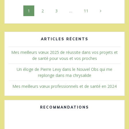
Navigation
Page
Page
Page
Page
1
2
3
…
11
au
sein
des
ARTICLES RÉCENTS
articles
Mes meilleurs vœux 2025 de réussite dans vos projets et
de santé pour vous et vos proches
Un éloge de Pierre Levy dans le Nouvel Obs qui me
replonge dans ma chrysalide
Mes meilleurs vœux professionnels et de santé en 2024
RECOMMANDATIONS