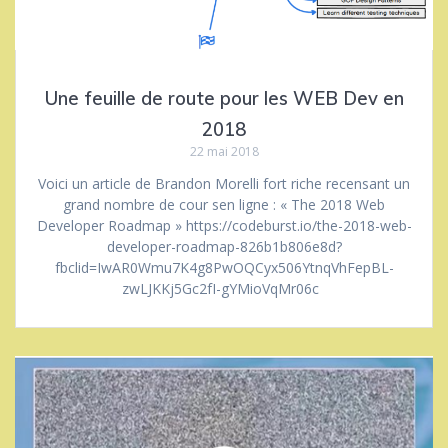
Une feuille de route pour les WEB Dev en
2018
22 mai 2018
Voici un article de Brandon Morelli fort riche recensant un
grand nombre de cour sen ligne : « The 2018 Web
Developer Roadmap » https://codeburst.io/the-2018-web-
developer-roadmap-826b1b806e8d?
fbclid=IwAR0Wmu7K4g8PwOQCyx506YtnqVhFepBL-
zwLJKKj5Gc2fI-gYMioVqMr06c