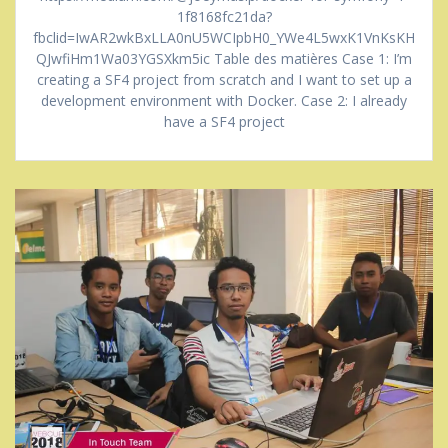
1f8168fc21da?
fbclid=IwAR2wkBxLLA0nU5WCIpbH0_YWe4L5wxK1VnKsKH
QJwfiHm1Wa03YGSXkm5ic Table des matières Case 1: I’m
creating a SF4 project from scratch and I want to set up a
development environment with Docker. Case 2: I already
have a SF4 project