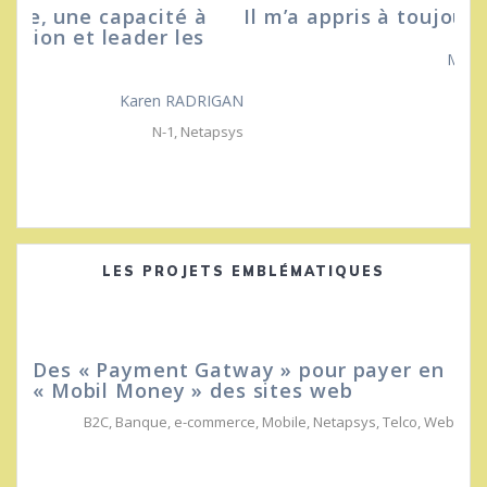
Il m’a appris à toujours aller de l’avant…
Mbolatiana ANDRIAMIRIJASOA
N-1
,
Netapsys
LES PROJETS EMBLÉMATIQUES
Des « Payment Gatway » pour payer en
« Mobil Money » des sites web
B2C
,
Banque
,
e-commerce
,
Mobile
,
Netapsys
,
Telco
,
Web