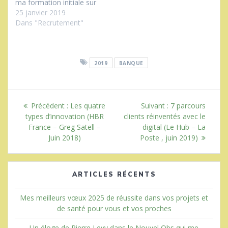
ma formation initiale sur
l’informatique et la
25 janvier 2019
psychologie humaine
Dans "Recrutement"
mais aussi sa capacité
d’auto-apprentissage, j'ai
développé 2 expertises :
Le management
2019
BANQUE
d’équipes et la direction
de projets informatiques
ainsi que les capacités :
Navigation
de business developer et
Article
Article
Précédent :
Les quatre
Suivant :
7 parcours
celle de business…
de
précédent
suivant
types d’innovation (HBR
clients réinventés avec le
:
:
France – Greg Satell –
digital (Le Hub – La
l’article
Juin 2018)
Poste , juin 2019)
ARTICLES RÉCENTS
Mes meilleurs vœux 2025 de réussite dans vos projets et
de santé pour vous et vos proches
Un éloge de Pierre Levy dans le Nouvel Obs qui me