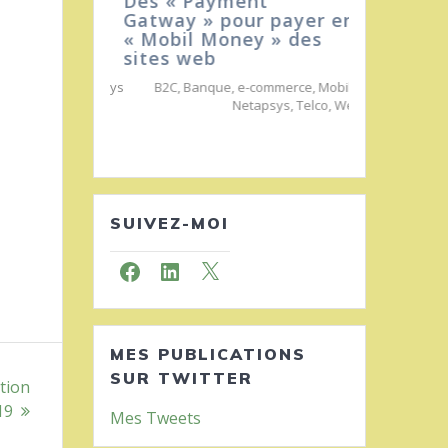
Des « Payment
Gatway » pour payer en
« Mobil Money » des
sites web
B2C
,
Banque
,
e-commerce
,
Mobile
,
Netapsys
,
Telco
,
Web
:
x
SUIVEZ-MOI
Facebook
LinkedIn
X
MES PUBLICATIONS
tion
SUR TWITTER
19
Mes Tweets