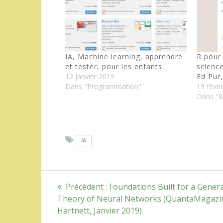
IA, Machine learning, apprendre
R pour 
et tester, pour les enfants…
scienc
12 janvier 2019
Ed Pur
Dans "Programmation"
19 févri
Dans "B
IA
Navigation
Article
Précédent :
Foundations Built for a Genera
précédent
de
Theory of Neural Networks (QuantaMagazi
:
Hartnett, Janvier 2019)