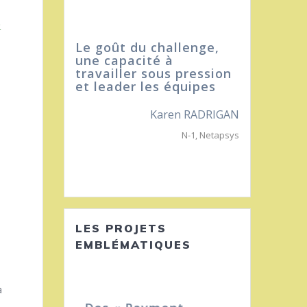
0
Le goût du challenge,
Il m’a app
une capacité à
aller de l
travailler sous pression
et leader les équipes
Mbolatiana
Karen RADRIGAN
N-1
,
Netapsys
LES PROJETS
EMBLÉMATIQUES
a