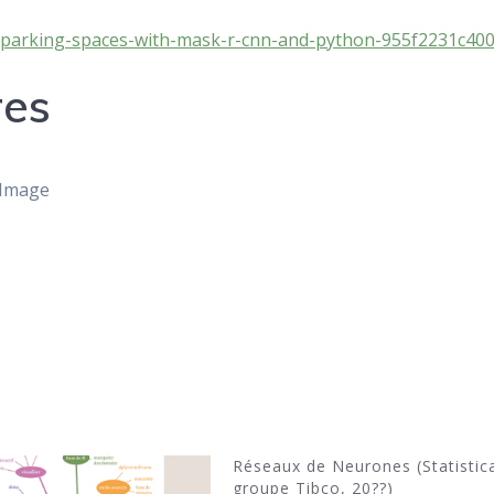
parking-spaces-with-mask-r-cnn-and-python-955f2231c40
res
 Image
Réseaux de Neurones (Statistic
groupe Tibco, 20??)