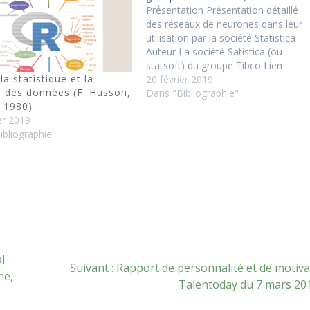
Présentation Présentation détaillé
des réseaux de neurones dans leur
utilisation par la société Statistica
Auteur La société Satistica (ou
statsoft) du groupe Tibco Lien
la statistique et la
http://www.statsoft.fr/concepts-
20 février 2019
e des données (F. Husson,
statistiques/reseaux-de-neurones-
Dans "Bibliographie"
, 1980)
automatises/reseaux-de-neurones-
er 2019
automatises.htm#ouvrages Table
ibliographie"
des matières Réseaux de Neurones 
Introduction Les Tâches des Réseau
de Neurones Types de Réseaux de
Neurones Fonctions d'Activation
Sélection des Variables d'Entrée…
l
Article
Suivant :
Rapport de personnalité et de motiva
ne,
suivant
Talentoday du 7 mars 20
: