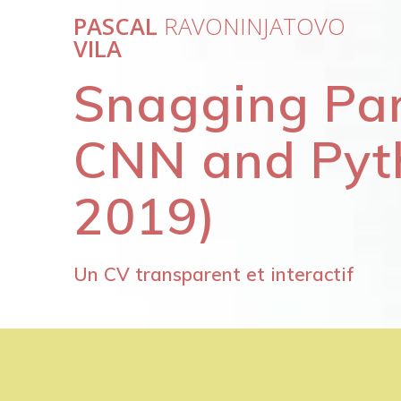
Passer
PASCAL
RAVONINJATOVO
au
VILA
contenu
Snagging Par
CNN and Pyth
2019)
Un CV transparent et interactif