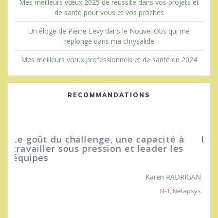
Mes meilleurs vœux 2025 de réussite dans vos projets et
de santé pour vous et vos proches
Un éloge de Pierre Levy dans le Nouvel Obs qui me
replonge dans ma chrysalide
Mes meilleurs vœux professionnels et de santé en 2024
RECOMMANDATIONS
Il m’a appris à toujours aller de l’avant…
Mbolatiana ANDRIAMIRIJASOA
N-1
,
Netapsys
IGAN
apsys