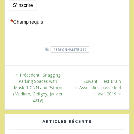
*
Champ requis
PERSONNALITÉ-360
Navigation
Article
Précédent :
Snagging
de
précédent
Article
Parking Spaces with
Suivant :
Test Brain
:
suivant
Mask R-CNN and Python
d’Assessfirst passé le 4
l’article
:
(Medium, Geitgey, janvier
avril 2019
2019)
ARTICLES RÉCENTS