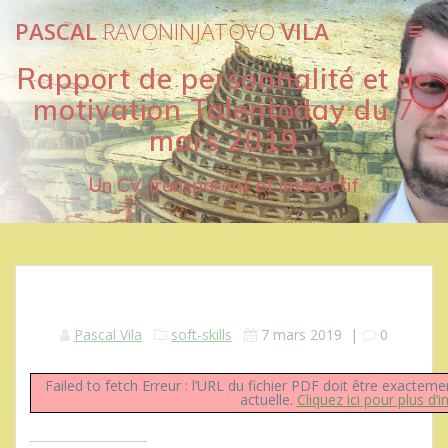
Passer
PASCAL
RAVONINJATOVO
VILA
au
contenu
Rapport de personnalité et de
motivation Talentoday du 7
mars 2019
Un CV transparent et interactif
Pascal Vila
soft-skills
7 mars 2019
|
0
Failed to fetch Erreur : l’URL du fichier PDF doit être exact
actuelle.
Cliquez ici pour plus d’