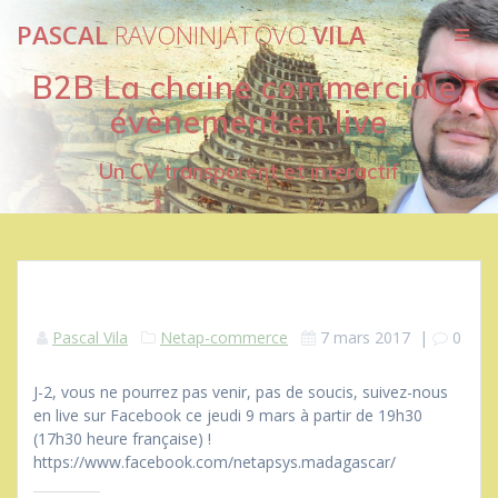
Passer
PASCAL
RAVONINJATOVO
VILA
au
contenu
B2B La chaine commerciale,
évènement en live
Un CV transparent et interactif
Pascal Vila
Netap-commerce
7 mars 2017
|
0
J-2, vous ne pourrez pas venir, pas de soucis, suivez-nous
en live sur Facebook ce jeudi 9 mars à partir de 19h30
(17h30 heure française) !
https://www.facebook.com/netapsys.madagascar/