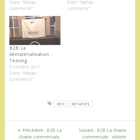
Dans "Netap-
Dans "Netap-
commerce"
commerce"
B2B La
dématérialisation :
Teasing
5 octobre 2017
Dans "Netap-
commerce"
2017
NETAPSYS
Navigation
Article
Article
Précédent :
B2B La
Suivant :
B2B La chaine
de
précédent
suivant
chaine commerciale,
commerciale : obtenir