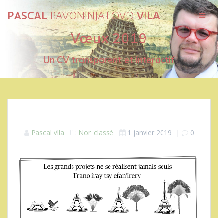
Passer
PASCAL
RAVONINJATOVO
VILA
au
contenu
Vœux 2019
Un CV transparent et interactif
Pascal Vila
Non classé
1 janvier 2019
|
0