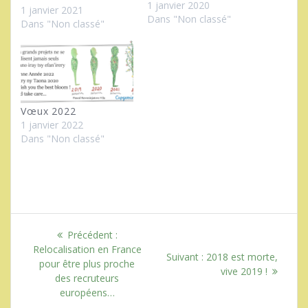
1 janvier 2020
pour que nos activités
1 janvier 2021
Dans "Non classé"
perdurent et continuent
Dans "Non classé"
à se développer. 2021
Verra certainement la
pandémie contrôlée par
la vaccination et tous
nos efforts
récompensés. Que ce
Vœux 2022
soit l’élitiste phrase de
1 janvier 2022
Nietzsche (1888 -
Dans "Non classé"
Crépuscule des…
Navigation
Article
Précédent :
de
précédent
Relocalisation en France
Article
Suivant :
2018 est morte,
:
pour être plus proche
suivant
vive 2019 !
l’article
des recruteurs
:
européens…