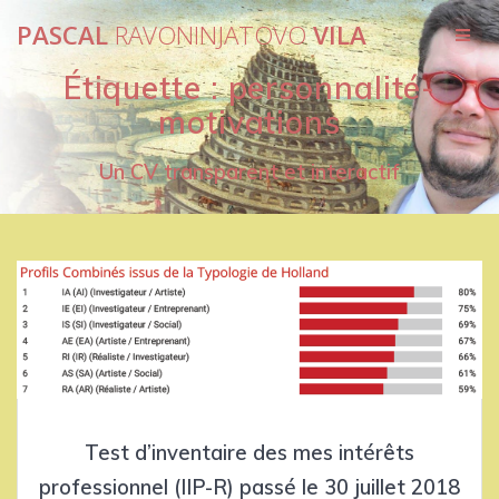
Passer
PASCAL
RAVONINJATOVO
VILA
au
contenu
Étiquette :
personnalité-
motivations
Un CV transparent et interactif
Test d’inventaire des mes intérêts
professionnel (IIP-R) passé le 30 juillet 2018