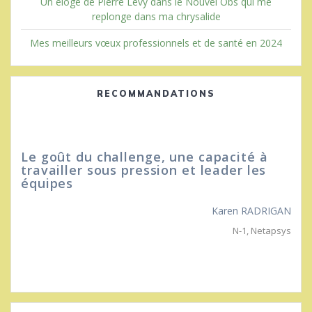
Un éloge de Pierre Levy dans le Nouvel Obs qui me
replonge dans ma chrysalide
Mes meilleurs vœux professionnels et de santé en 2024
RECOMMANDATIONS
Le goût du challenge, une capacité à
Il 
travailler sous pression et leader les
équipes
Karen RADRIGAN
N-1
,
Netapsys