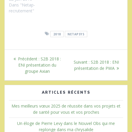
Dans "Netap-
recrutement"
2018
NETAPSYS
Navigation
Article
Précédent :
S2B 2018 :
Article
Suivant :
S2B 2018 : ENI
de
précédent
ENI présentation du
suivant
présentation de PWA
:
groupe Axian
:
l’article
ARTICLES RÉCENTS
Mes meilleurs vœux 2025 de réussite dans vos projets et
de santé pour vous et vos proches
Un éloge de Pierre Levy dans le Nouvel Obs qui me
replonge dans ma chrysalide