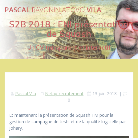
Passer
PASCAL
RAVONINJATOVO
VILA
au
contenu
S2B 2018 : ENI présentation
de Squash
Un CV transparent et interactif
Pascal Vila
Netap-recrutement
13 juin 2018
|
0
Et maintenant la présentation de Squash TM pour la
gestion de campagne de tests et de la qualité logicielle par
Johary.