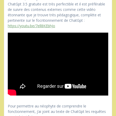
ChatGpt 3.5 gratuite est très perfectible et il est préférable
de suivre des contenus externes comme cette vidéo
étonnante que je trouve très pédagogique, complète et
pertinente sur le focntionnement de ChatGpt :
https://youtu.be/7ell8KEbhJo
Pour permettre au néophyte de comprendre le
fonctionnement, j’ai joint au texte de ChatGpt les requêtes