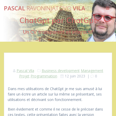
Passer
PASCAL
RAVONINJATOVO
VILA
au
contenu
ChatGpt par ChatGpt
Un CV transparent et interactif
Pascal Vila
Business development
Management
Projet
Programmation
12 juin 2023
|
0
Dans mes utilisations de ChatGpt je me suis amusé à lui
faire un écrire un article sur lui même se présentant, ses
utilisations et décrivant son fonctionnement.
Bien évidement et comme il ne cesse de le préciser dans
ces textes, cette présentation faites avec la version