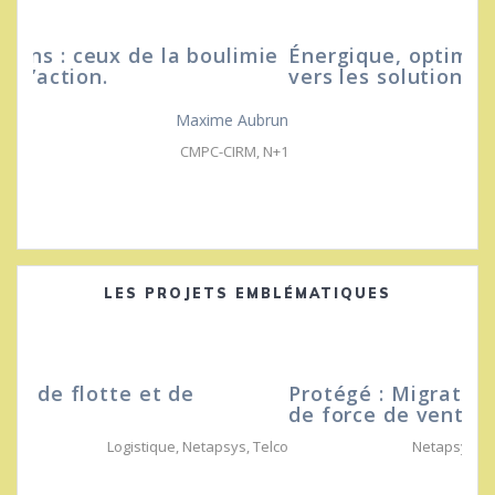
Énergique, optimiste, ouvert et tourné
vers les solutions
ETAI
,
N+1
LES PROJETS EMBLÉMATIQUES
Protégé : Migration d’outil de gestion
de force de vente (SFA)
Netapsys
,
Sales force automation (SFA)
,
Telco